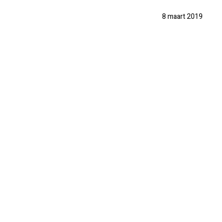
8 maart 2019
PRAKTISCH
PRIJSINFO
FOTO'S
REVIEWS