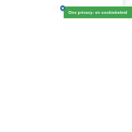
v.a. 8 dagen
Ons privacy- en cookiebeleid
OFFERTE AANVRAGEN