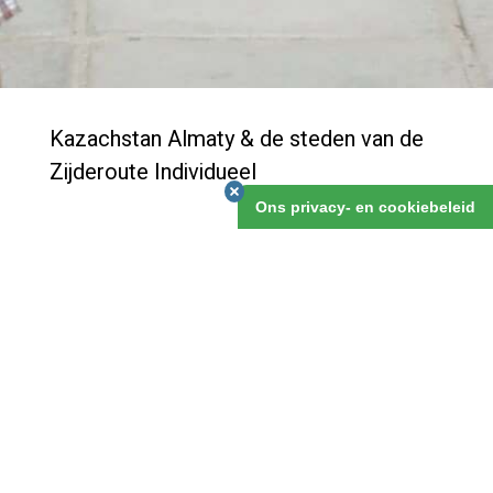
Kazachstan Almaty & de steden van de
Zijderoute Individueel
Ons privacy- en cookiebeleid
Deze 6-daagse reis laat je kennismaken met de
vroegere hoofdstad, en nog steeds het culturele en
economische hart van het land, Almaty. Het ligt
prachtig aan de voet van zwaar beboste bergen.
Daarnaast maak je kennis met Otrar, Shymkent en
Turkestan, waar je de weinige restanten van de
vroegere zijderoute in Kazachstan kunt bezoeken.