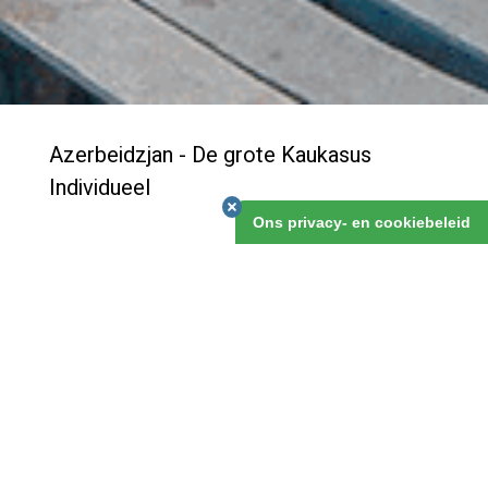
Azerbeidzjan - De grote Kaukasus
Individueel
Ons privacy- en cookiebeleid
Veel mensen weten dat Baku een mooie stad is, en
zijn rijkdom, nu en een eeuw gelden al, te danken heeft
aan de gas- en olievoorraden voor de kust, in de
Kaspische Zee. Onontdekt echter is het mooie
achterland van deze stad. Deze reis ga je dat
ontdekken, en verken je uitgebreid de Grote Kaukasus
met zijn fraaie natuur en landschappen.