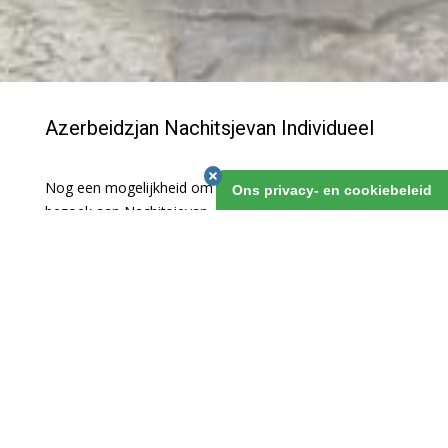
Azerbeidzjan Nachitsjevan Individueel
Nog een mogelijkheid om je reis te verlengen is een
Ons privacy- en cookiebeleid
bezoek aan Nachitsjevan. Deze Azerbaidzjaanse
enclave ligt ingeklemd tussen Turkije en Armenië, en
vanuit Baku alleen per vliegtuig te bereiken. Door vroeg
heen te vliegen en laat terug, heb je toch bijna drie
volle dagen om de enclave te verkennen.
Azerbeidzjan Nachitsjevan Individueel
1 maart 2019
v.a. 3 dagen