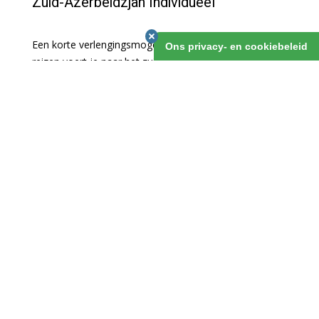
Zuid-Azerbeidzjan Individueel
Een korte verlengingsmogelijkheid bij bovenstaande
Ons privacy- en cookiebeleid
reizen voert je naar het zuiden van Azerbaidzjan. Je
verkent de overblijfselen uit het Stenen - en Bronzen
Tijdperk in Qobustan, alsook wonderlijke kleine
moddervulkanen. Daarnaast heb je een dag om te
wandelen in het Talyshgebergte, vanuit het rustieke
dorpje Lerik, vlak bij de grens met Iran.
Zuid-Azerbeidzjan Individueel
1 maart 2019
v.a. 4 dagen
OFFERTE AANVRAGEN