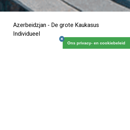
Azerbeidzjan - De grote Kaukasus
Individueel
Ons privacy- en cookiebeleid
Veel mensen weten dat Baku een mooie stad is, en
zijn rijkdom, nu en een eeuw gelden al, te danken heeft
aan de gas- en olievoorraden voor de kust, in de
Kaspische Zee. Onontdekt echter is het mooie
achterland van deze stad. Deze reis ga je dat
ontdekken, en verken je uitgebreid de Grote Kaukasus
met zijn fraaie natuur en landschappen.
Azerbeidzjan - De grote Kaukasus Individueel