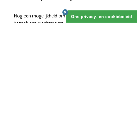
Nog een mogelijkheid om je reis te verlengen is een
Ons privacy- en cookiebeleid
bezoek aan Nachitsjevan. Deze Azerbaidzjaanse
enclave ligt ingeklemd tussen Turkije en Armenië, en
vanuit Baku alleen per vliegtuig te bereiken. Door vroeg
heen te vliegen en laat terug, heb je toch bijna drie
volle dagen om de enclave te verkennen.
Azerbeidzjan Nachitsjevan Individueel
1 maart 2019
v.a. 3 dagen
OFFERTE AANVRAGEN