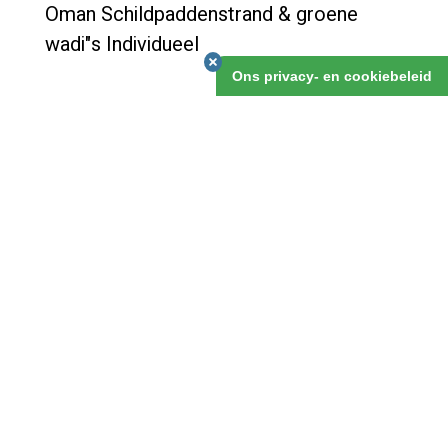
Oman Schildpaddenstrand & groene
wadi"s Individueel
Ons privacy- en cookiebeleid
Vanuit de bescheiden, aangename hoofdstad Muscat
maak je een tocht, grotendeels off the road, over de
stranden en langs schitterende groene wadi's naar het
zuidelijk gelegen Sur. Hier tref je de beroemde
schildpaddenstranden aan, waarvoor je er 's nachts op
uit gaat om ze te watchen. Via de Wahiba Sands keer
je terug naar de kust boven Muscat.
Oman Schildpaddenstrand & groene wadi"s
Individueel