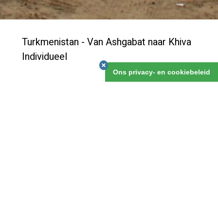
Turkmenistan - Van Ashgabat naar Khiva
Individueel
Ons privacy- en cookiebeleid
Wie zijn reis door Centraal-Azië wil beginnen in
Turkmenistan, kan gebruik maken van deze
bouwsteen. je bezoekt de bizarre megalomane
hoofdstad van wijlen Turkmanbashi, de vader des
vaderlands, en in het noorden de restanten van Konye
Urgench, de hoofdstad van het eens machtige Rijk van
Chorezm. Bij Khiva reis je Oezbekistan binnen.​
Turkmenistan - Van Ashgabat naar Khiva
Individueel