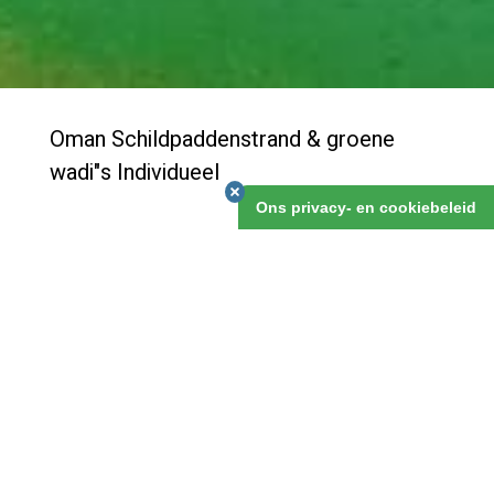
Oman Schildpaddenstrand & groene
wadi"s Individueel
Ons privacy- en cookiebeleid
Vanuit de bescheiden, aangename hoofdstad Muscat
maak je een tocht, grotendeels off the road, over de
stranden en langs schitterende groene wadi's naar het
zuidelijk gelegen Sur. Hier tref je de beroemde
schildpaddenstranden aan, waarvoor je er 's nachts op
uit gaat om ze te watchen. Via de Wahiba Sands keer
je terug naar de kust boven Muscat.